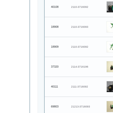
40108
2110-3716092
18908
2110-3716093
18909
2110-3716092
37320
2114-3716196
40111
2111-3716092
69803
21213-3716093