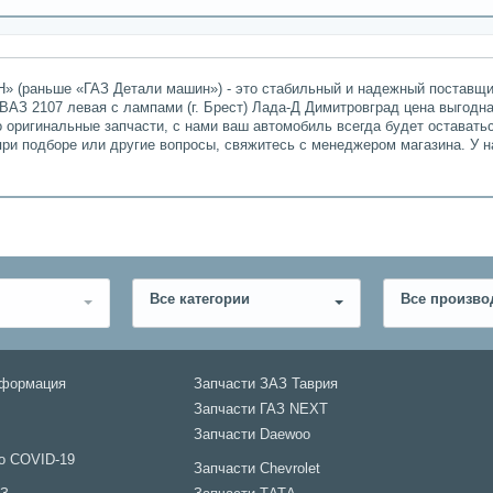
» (раньше «ГАЗ Детали машин») - это стабильный и надежный поставщик
ВАЗ 2107 левая с лампами (г. Брест) Лада-Д Димитровград цена выгодна
о оригинальные запчасти, с нами ваш автомобиль всегда будет остават
при подборе или другие вопросы, свяжитесь с менеджером магазина. У 
Все категории
Все произво
нформация
Запчасти ЗАЗ Таврия
Запчасти ГАЗ NEXT
Запчасти Daewoo
о COVID-19
Запчасти Chevrolet