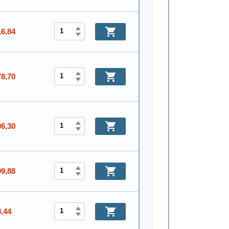
16,84
78,70
06,30
99,88
8,44