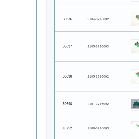
30636
2104-3716092
30637
2105-3716093
30638
2105-3716092
30640
2107-3716092
10752
2108-3716093