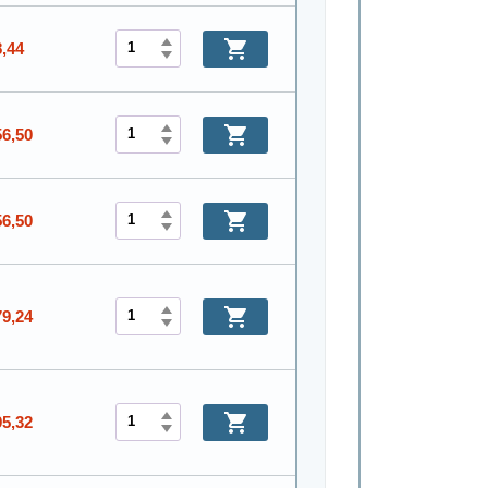
8,44
56,50
56,50
79,24
95,32