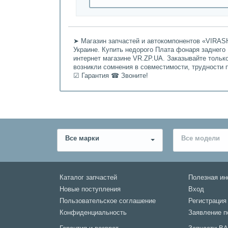
➤ Магазин запчастей и автокомпонентов «VIRASH
Украине. Купить недорого Плата фонаря заднего 
интернет магазине VR.ZP.UA. Заказывайте тольк
возникли сомнения в совместимости, трудности 
☑ Гарантия ☎ Звоните!
Все марки
Все модели
Каталог запчастей
Полезная и
Новые поступления
Вход
Пользовательское соглашение
Регистрация
Конфиденциальность
Заявление п