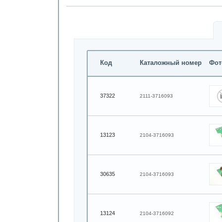
Код
Каталожный номер
Фот
37322
2111-3716093
13123
2104-3716093
30635
2104-3716093
13124
2104-3716092