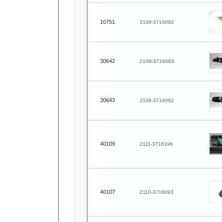
10751
2108-3716092
30642
2108-3716093
30643
2108-3716092
40109
2111-3716196
40107
2110-3716093