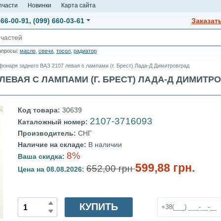
пчасти
Новинки
Карта сайта
666-00-91
,
(099) 660-03-61
Заказат
апросы:
масло
,
свечи
,
тосол
,
радиатор
фонаря заднего ВАЗ 2107 левая с лампами (г. Брест) Лада-Д Димитровград
ЛЕВАЯ С ЛАМПАМИ (Г. БРЕСТ) ЛАДА-Д ДИМИТРОВ
Код товара:
30639
2107-3716093
Каталожный номер:
Производитель:
СНГ
Наличие на складе:
В наличии
8%
Ваша скидка:
599,88 грн.
652,00 грн
Цена на 08.08.2026:
КУПИТЬ