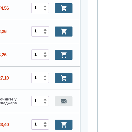
74,56
3,26
3,26
27,10
очните у
енеджера
83,40