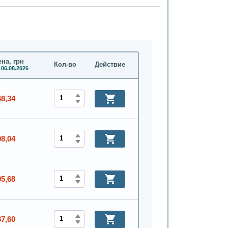
на, грн
Кол-во
Действие
 06.08.2026
48,34
98,04
05,68
87,60