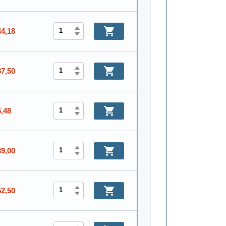
44,18
87,50
5,48
39,00
52,50