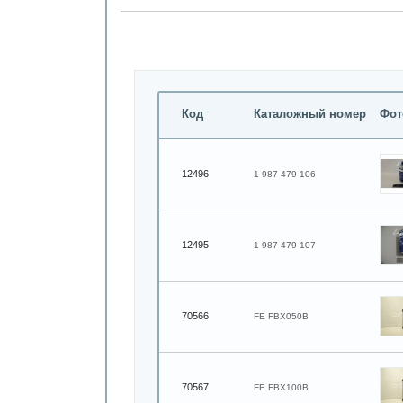
Код
Каталожный номер
Фот
12496
1 987 479 106
12495
1 987 479 107
70566
FE FBX050B
70567
FE FBX100B