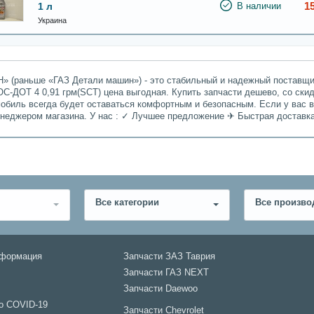
1
1 л
В наличии
Украина
» (раньше «ГАЗ Детали машин») - это стабильный и надежный поставщик
С-ДОТ 4 0,91 грм(SCT) цена выгодная. Купить запчасти дешево, со ски
мобиль всегда будет оставаться комфортным и безопасным. Если у вас 
енеджером магазина. У нас : ✓ Лучшее предложение ✈ Быстрая доставк
Все категории
Все произво
нформация
Запчасти ЗАЗ Таврия
Запчасти ГАЗ NEXT
Запчасти Daewoo
о COVID-19
Запчасти Chevrolet