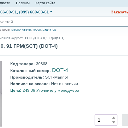
пчасти
Новинки
Карта сайта
666-00-91
,
(099) 660-03-61
Заказат
апросы:
масло
,
свечи
,
тосол
,
радиатор
мозная жидкость РОС-ДОТ 4 0, 91 грм(SCT)
 91 ГРМ(SCT) (DOT-4)
Код товара:
30868
DOT-4
Каталожный номер:
Производитель:
SCT-Mannol
Наличие на складе:
Нет в наличии
Цена:
249,36 Уточните у менеджера