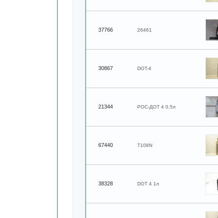
37766
26461
30867
DOT-4
21344
РОС-ДОТ 4 0,5л
67440
T108N
38328
DOT 4 1л