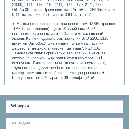
О товаре:
Топливный бак на автомобили ВАЗ 2108, 2109,
21099, 2114, 2115, 2110, 2111, 2112, 2170, 2171, 2172 .
Объём 39 литров.Производитель: АвтоВаз, СНГШирина, м
0.44 Высота, м 0.23 Длина, м 0.9 Вес, кг 7.84
➤ Магазин запчастин і автокомпонентів «VIRASH» (раніше
«ГАЗ Деталі машин») - це стабільний і надійний
постачальник запчастин як в Запоріжжі так і по всій
Україні. Купити недорого Бак паливний ВАЗ 2108. 2110
інжектор (АвтоВАЗ) ціна вигідна. Купити запчастини
дешево, зі знижкою в інтернет магазині VR.ZP.UA.
Замовляйте тільки оригінальні запчастини, з нами ваш
автомобіль завжди буде залишатися комфортним і
безпечним. Якщо у вас виникли сумніви в сумісності,
труднощі при підборі або інші питання, зв'яжіться з
менеджером магазину. У нас: ✓ Краща пропозиція ✈
Швидка доставка ☑ Гарантія ☎ Телефонуйте!
Всі марки
Всі моделі