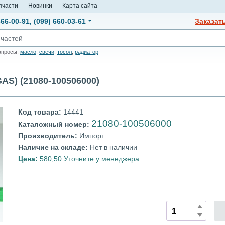
пчасти
Новинки
Карта сайта
666-00-91
,
(099) 660-03-61
Заказат
апросы:
масло
,
свечи
,
тосол
,
радиатор
S) (21080-100506000)
Код товара:
14441
21080-100506000
Каталожный номер:
Производитель:
Импорт
Наличие на складе:
Нет в наличии
Цена:
580,50 Уточните у менеджера