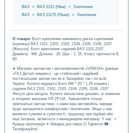
ВАЗ
>
ВАЗ 2121 (Ніва)
>
Зчеплення
ВАЗ
>
ВАЗ 21175 (Пікап)
>
Зчеплення
О товаре:
Болт крепления нажимного диска сцепления
(корзины) ВАЗ 2101, 2102, 2103, 2104, 2105, 2106, 2107
(Жигули). Болт крепления сидений ВАЗ 2101-2107.
Диаметр - М8.;Длинна - 20.;Шаг - 1, 25. Класс прочности 8,
80
➤ Магазин запчастин і автокомпонентів «VIRASH» (раніше
«ГАЗ Деталі машин») - це стабільний і надійний
постачальник запчастин як в Запоріжжі так і по всій
Україні. Купити недорого Болт М8 * 20 * 1.25 кошика і
сидіння ВАЗ 2101, 2102, 2103, 2104, 2105, 2106, 2107
Жигулі ціна вигідна. Купити запчастини дешево, зі знижкою
в інтернет магазині VR.ZP.UA. Замовляйте тільки
оригінальні запчастини, з нами ваш автомобіль завжди
буде залишатися комфортним і безпечним. Якщо у вас
виникли сумніви в сумісності, труднощі при підборі або
інші питання, зв'яжіться з менеджером магазину. У нас: ✓
Краща пропозиція ✈ Швидка доставка ☑ Гарантія ☎
Телефонуйте!